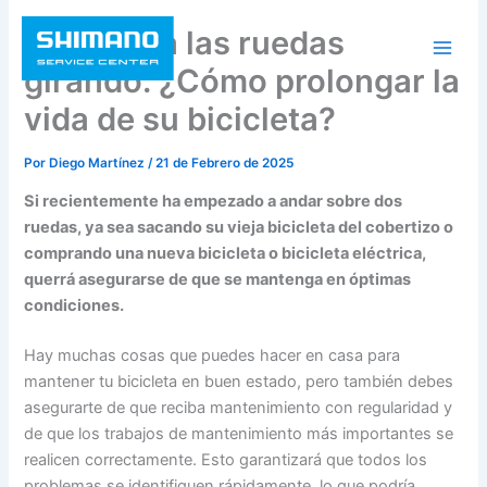
Ir
Mantenga las ruedas
al
contenido
girando: ¿Cómo prolongar la
vida de su bicicleta?
Por
Diego Martínez
/
21 de Febrero de 2025
Si recientemente ha empezado a andar sobre dos
ruedas, ya sea sacando su vieja bicicleta del cobertizo o
comprando una nueva bicicleta o bicicleta eléctrica,
querrá asegurarse de que se mantenga en óptimas
condiciones.
Hay muchas cosas que puedes hacer en casa para
mantener tu bicicleta en buen estado, pero también debes
asegurarte de que reciba mantenimiento con regularidad y
de que los trabajos de mantenimiento más importantes se
realicen correctamente. Esto garantizará que todos los
problemas se identifiquen rápidamente, lo que podría